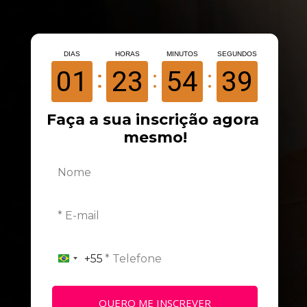
DIAS
HORAS
MINUTOS
SEGUNDOS
01
23
54
36
Faça a sua inscrição agora 
mesmo!
+55
B
r
a
z
i
QUERO ME INSCREVER
l