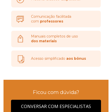
Comunicação facilitada
com 
professores
Manuais completos de uso 
dos materiais
Acesso simplificado 
aos bônus
Ficou com dúvida?
CONVERSAR COM ESPECIALISTAS