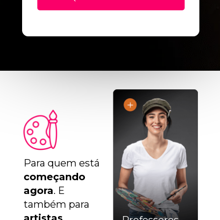
+
5
5
Para quem está 
começando 
agora
. E 
também para 
artistas 