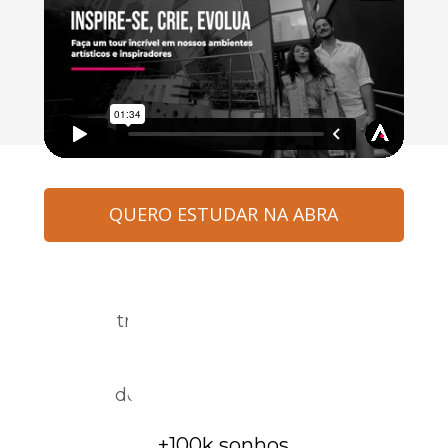
QUERO ESTUDAR NA ABRA
+37 anos
transformando pessoas
Nota 91,2
de satisfação dos alunos
+100k sonhos