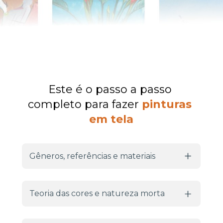
Este é o passo a passo 
completo para fazer 
pinturas 
em tela
Gêneros, referências e materiais
Dê seus primeiros passos para pintar em tela
Teoria das cores e natureza morta
O que é a Pintura Acadêmica?
O Academismo no Mundo
Conheça em profundidade como a combinar as 
O Academismo no Brasil
cores para gerar forte impacto visual